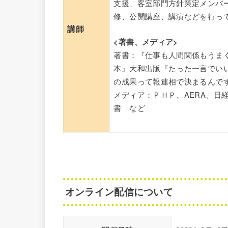
支援、客室部門方針策定メンバー
修、公開講座、講演などを行っ
講師
<
著書、メディア
>
著書：『仕事も人間関係もうま
本』大和出版『たった一言でい
の成果って報連相で決まるんで
メディア：ＰＨＰ、AERA、日
書 など
オンライン配信について