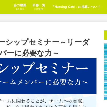
会の概要
研修一覧
「Nursing Café」の掲載について
about
lecture
ワーシップセミナー～リーダ
バーに必要な力～