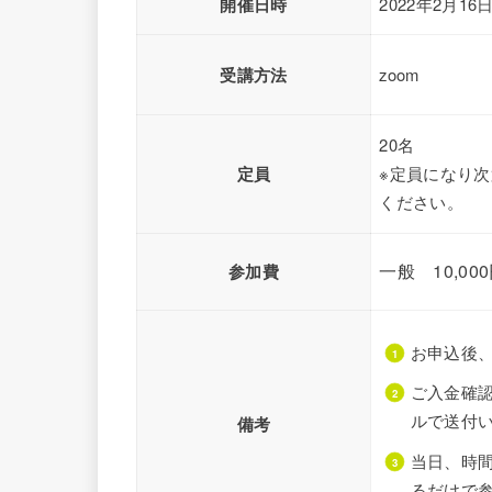
開催日時
2022年2月16
受講方法
zoom
20名
定員
※定員になり
ください。
一般 10,00
参加費
お申込後、
ご入金確
ルで送付
備考
当日、時
るだけで