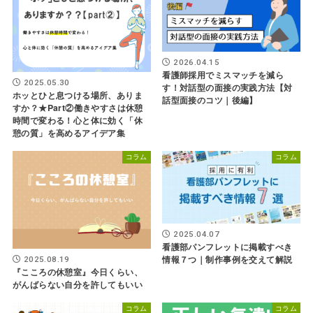
2026.04.15
看護師採用でミスマッチを減ら
2025.05.30
す！対話型の面接の実践方法【対
ホッとひと息つける場所、ありま
話型面接のコツ｜後編】
すか？★Part②働きやすさは休憩
時間で変わる！心と体に効く「休
憩の質」を高めるアイデア集
コラム
コラム
2025.04.07
看護部パンフレットに掲載すべき
情報７つ｜制作事例を交えて解説
2025.08.19
『こころの休憩室』今日くらい、
がんばらない自分を許してもいい
コラム
コラム