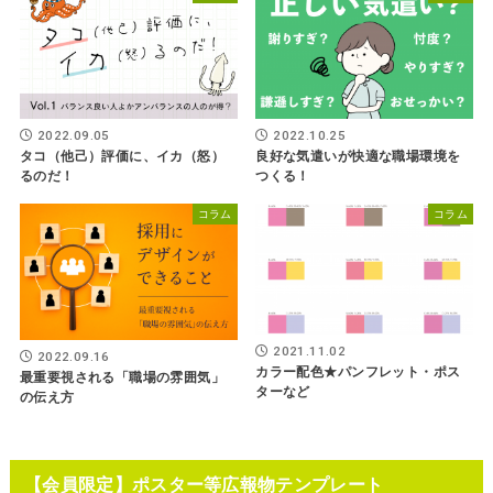
2022.09.05
2022.10.25
タコ（他己）評価に、イカ（怒）
良好な気遣いが快適な職場環境を
るのだ！
つくる！
コラム
コラム
2021.11.02
2022.09.16
カラー配色★パンフレット・ポス
最重要視される「職場の雰囲気」
ターなど
の伝え方
【会員限定】ポスター等広報物テンプレート