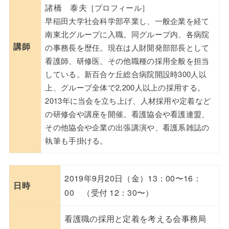
諸橋 泰夫
［プロフィール］
早稲田大学社会科学部卒業し、一般企業を経て
南東北グループに入職。同グループ内、各病院
講師
の事務長を歴任。現在は人財開発部部長として
看護師、研修医、その他職種の採用全般を担当
している。新百合ケ丘総合病院開設時300人以
上、グループ全体で2,200人以上の採用する。
2013年に当会を立ち上げ、人材採用や定着など
の研修会や講座を開催。看護協会や看護連盟、
その他協会や企業の出張講演や、看護系雑誌の
執筆も手掛ける。
2019年9月20日（金）13：00〜16：
日時
00 （受付 12：30〜）
看護職の採用と定着を考える会事務局