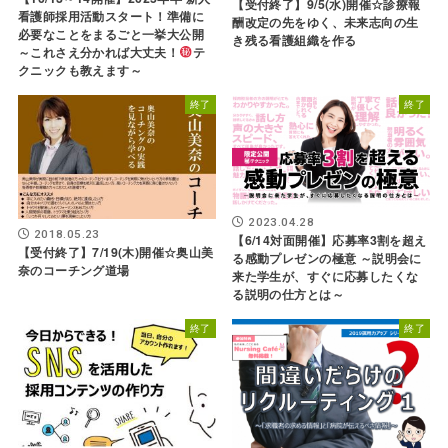
【受付終了】9/5(水)開催☆診療報
看護師採用活動スタート！準備に
酬改定の先をゆく、未来志向の生
必要なことをまるごと一挙大公開
き残る看護組織を作る
～これさえ分かれば大丈夫！
テ
クニックも教えます～
終了
終了
2023.04.28
2018.05.23
【6/14対面開催】応募率3割を超え
【受付終了】7/19(木)開催☆奥山美
る感動プレゼンの極意 ～説明会に
奈のコーチング道場
来た学生が、すぐに応募したくな
る説明の仕方とは～
終了
終了