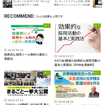
【レポート】2019.7.25「0からは
【レポート】ケアコム主催☆医療・
じめる広報デザイン講座」
看護マネジメントセミナーin札幌
RECOMMEND
終了
終了
2020.09.10
効果的な採用ツール制作の基本と
2018.03.27
実践法
4/27(金)開催☆効果的な採用活動の
基本と実践法【RSN会員無料】
終了
終了
2023.07.14
2018.08.26
【10/13～14開催】2025年卒 新人